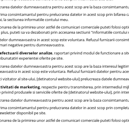
ucrarea datelor dumneavoastra pentru acest scop are la baza consimtamantul 
rima consimtamantul pentru prelucrarea datelor in acest scop prin bifarea c
ui, la sectiunea informatiile contului meu.
narea de la primirea unor astfel de comunicari comerciale puteti folosi opti
 plus, puteti sa va dezabonati prin accesarea sectiunii "Informatiile contului
telor dumneavoastra in acest scop este voluntara. Refuzul furnizarii consi
rmari negative pentru dumneavoastra.
 efectuarii diverselor analize
, raportari privind modul de functionare a site
bunatatiri experientei oferite pe site.
ucrarea datelor dumneavoastra pentru acest scop are la baza interesul legitim
avoastra in acest scop este voluntara. Refuzul furnizarii datelor pentru a
i vizitator al site-ului, [detinatorul website-ului] prelucreaza datele dumnea
tivitati de marketing
, respectiv pentru transmiterea, prin intermediul mij
privind produsele si serviciile oferite de [detinatorul website-ului], prin inte
ucrarea datelor dumneavoastra pentru acest scop are la baza consimtamantul 
rima consimtamantul pentru prelucrarea datelor in acest scop prin completa
wsletter disponibil pe site.
narea de la primirea unor astfel de comunicari comerciale puteti folosi opti