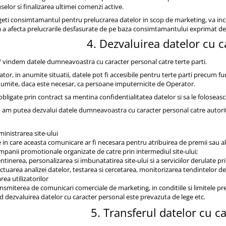
selor si finalizarea ultimei comenzi active.
geti consimtamantul pentru prelucrarea datelor in scop de marketing, va in
sa a afecta prelucrarile desfasurate de pe baza consimtamantului exprimat d
4. Dezvaluirea datelor cu 
/ vindem datele dumneavoastra cu caracter personal catre terte parti.
tor, in anumite situatii, datele pot fi accesibile pentru terte parti precum fur
numite, daca este necesar, ca persoane imputernicite de Operator.
bligate prin contract sa mentina confidentialitatea datelor si sa le foloseasca
am putea dezvalui datele dumneavoastra cu caracter personal catre autoritati
inistrarea site-ului
le in care aceasta comunicare ar fi necesara pentru atribuirea de premii sau alt
mpanii promotionale organizate de catre prin intermediul site-ului;
tinerea, personalizarea si imbunatatirea site-ului si a serviciilor derulate pri
tuarea analizei datelor, testarea si cercetarea, monitorizarea tendintelor de ut
rea utilizatorilor
nsmiterea de comunicari comerciale de marketing, in conditiile si limitele pr
d dezvaluirea datelor cu caracter personal este prevazuta de lege etc.
5. Transferul datelor cu c