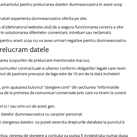
mtamantului pentru prelucrarea datelor dumneavoastra in acest scop
bunatati experienta dumneavoastra oferita pe site.
al [detinatorul website-ului] de a asigura functionarea corecta a site-
in solutionarea diferitelor comentarii, intrebari sau reclamatii.
or pentru acest scop nu va avea urmari negative pentru dumneavoastra.
prelucram datele
zarea scopurilor de prelucrare mentionate mai sus.
rturilor contractuale si ulterior conform obligatiilor legale care revin
nul de pastrare prevazut de lege este de 10 ani de la data incheierii
tor, prin apasarea butonul "stergere cont" din sectiunea "informatiile
 de la primirea de comunicari comerciale prin care va tinem la curent
ri si / sau sms-uri de acest gen.
a datelor dumneavoastra cu caracter personal.
i stergerea datelor, va puteti exercita drepturile detaliate la punctul 6
activa, cererea de stergere a contului va putea fi inregistrata numai dupa