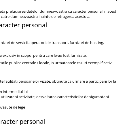
ceta prelucrarea datelor dumneavoastra cu caracter personal in acest
e catre dumneavoastra inainte de retragerea acestuia.
caracter personal
nizori de servicii, operatori de transport, furnizori de hosting,
 exclusiv in scopul pentru care le-au fost furnizate.
le publice centrale / locale, in urmatoarele cazuri exemplificativ
e facilitati persoanelor vizate, obtinute ca urmare a participarii lor la
n intermediul lui
ilizare si activitate, dezvoltarea caracteristicilor de siguranta si
evazute de lege
aracter personal