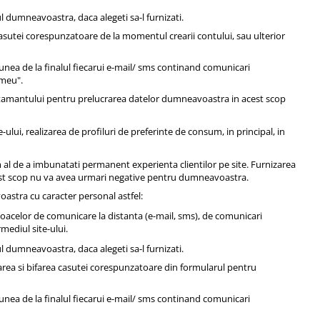
dumneavoastra, daca alegeti sa-l furnizati.
asutei corespunzatoare de la momentul crearii contului, sau ulterior
unea de la finalul fiecarui e-mail/ sms continand comunicari
 meu".
mtamantului pentru prelucrarea datelor dumneavoastra in acest scop
-ului, realizarea de profiluri de preferinte de consum, in principal, in
 al de a imbunatati permanent experienta clientilor pe site. Furnizarea
cest scop nu va avea urmari negative pentru dumneavoastra.
voastra cu caracter personal astfel:
loacelor de comunicare la distanta (e-mail, sms), de comunicari
rmediul site-ului.
dumneavoastra, daca alegeti sa-l furnizati.
rea si bifarea casutei corespunzatoare din formularul pentru
unea de la finalul fiecarui e-mail/ sms continand comunicari