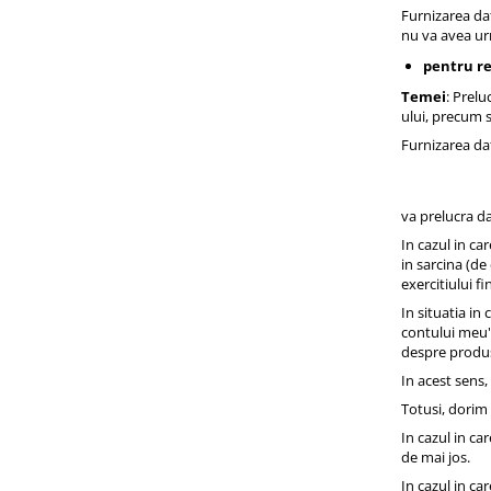
Furnizarea da
nu va avea u
pentru re
Temei
: Prelu
ului, precum s
Furnizarea da
va prelucra d
In cazul in ca
in sarcina (de
exercitiului f
In situatia in
contului meu"
despre produse
In acest sens,
Totusi, dorim
In cazul in ca
de mai jos.
In cazul in ca