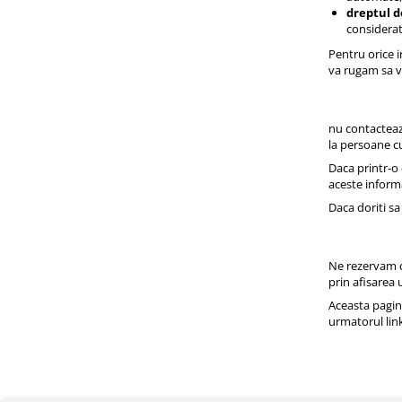
dreptul d
considerat
Pentru orice i
va rugam sa v
nu contacteaza
la persoane cu
Daca printr-o 
aceste informa
Daca doriti s
Ne rezervam dr
prin afisarea 
Aceasta pagina
urmatorul link