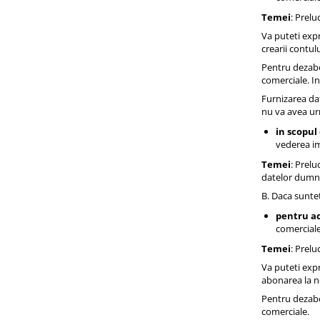
Temei
: Prel
Va puteti exp
crearii contul
Pentru dezabo
comerciale. In
Furnizarea da
nu va avea u
in scopul
vederea im
Temei
: Prel
datelor dumne
B. Daca suntet
pentru ac
comerciale 
Temei
: Prel
Va puteti exp
abonarea la ne
Pentru dezabo
comerciale.