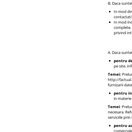
B. Daca suntet
In mod dire
contactati 
In mod indi
complete, s
privind in
A. Daca suntet
pentru de
pe site, i
Temei:
Preluc
http://factua
furnizarii dat
pentru in
in materie
Temei
: Prel
necesara. Refu
serviciile prin
pentru ac
comerciale 