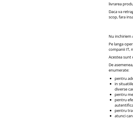
livrarea produ
Daca va retra
scop, fara in
Nu inchiriem 
Pe langa opera
companii IT, 
Acestea sunt o
De asemenea, 
enumerate:
pentru adm
in situatii
diverse ca
pentru men
pentru efec
autentifica
pentru tra
atunci can