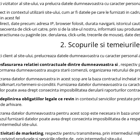
i vizitator al site-ului, va prelucra datele dumneavoastra cu caracter personal
ct in contextul utilizarii site-ului, cum ar fi datele pe care le furnizati in cad
in acest fel
rect, date precum: adresa IP, browser folosit, durata navigarii, istoricul cauta
ecventa de click-uri catre, prin si de la site-ul nostru, informatii sau produse
teractiunea cu paginile (ex. derularea, click-urile, trecerile de mouse), date 
2. Scopurile si temeiurile
i client al site-ului, prelucreaza datele dumneavoastra cu caracter personal a
sfasurarea relatiei contractuale dintre dumneavoastra si
, respectiv
nformarea dumneavoastra asupra starii comenzii, organizarea returului de 
rarea datelor dumneavoastra in acest scop are la baza contractul incheiat in
l.silkmart.ro/termeni-si-conditii. Furnizarea datelor dumneavoastra cu carac
elor poate avea drept consecinta imposibilitatea derularii raporturilor contr
deplinirea obligatiilor legale ce revin
in contextul serviciilor prestate prin
 de arhivare.
ucrarea datelor dumneavoastra pentru acest scop este necesara in baza unor 
zul furnizarii datelor poate avea drept consecinta imposibilitatea de a respecta 
 intermediul site-ului.
tivitati de marketing
, respectiv pentru transmiterea, prin intermediul mi
privind produsele si serviciile oferite de , prin intermediul site-ului.