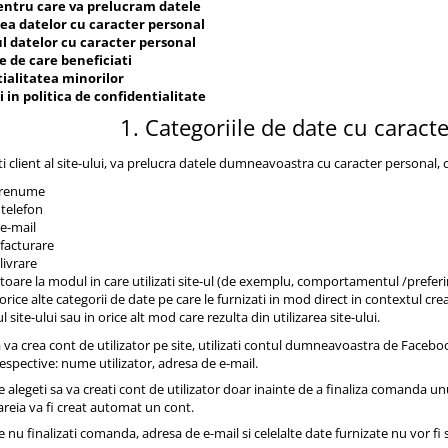
entru care va prelucram datele
ea datelor cu caracter personal
l datelor cu caracter personal
e de care beneficiati
ialitatea minorilor
i in politica de confidentialitate
1. Categoriile de date cu caract
i client al site-ului, va prelucra datele dumneavoastra cu caracter personal, c
prenume
telefon
e-mail
facturare
livrare
itoare la modul in care utilizati site-ul (de exemplu, comportamentul /pref
rice alte categorii de date pe care le furnizati in mod direct in contextul crea
 site-ului sau in orice alt mod care rezulta din utilizarea site-ului.
va crea cont de utilizator pe site, utilizati contul dumneavoastra de Facebo
 respective: nume utilizator, adresa de e-mail.
re alegeti sa va creati cont de utilizator doar inainte de a finaliza comanda 
areia va fi creat automat un cont.
re nu finalizati comanda, adresa de e-mail si celelalte date furnizate nu vor fi 