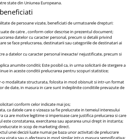
 catre state din Uniunea Europeana.
beneficiati
calitate de persoane vizate, beneficiati de urmatoarele drepturi:
fectuate de catre , conform celor descrise in prezentul document;
ucrarea datelor cu caracter personal, precum si detalii privind
re se face prelucrarea, destinatarii sau categoriile de destinatari ai
catre a datelor cu caracter personal inexacte/ nejustificate, precum si
e aplica anumite conditii; Este posibil ca, in urma solicitarii de stergere a
inue in aceste conditii prelucrarea pentru scopuri statistice;
r-o modalitate structurata, folosita in mod obisnuit si intr-un format
tor de date, in masura in care sunt indeplinite conditiile prevazute de
olicitari conform celor indicate mai jos;
ta, ca datele care o vizeaza sa fie prelucrate in temeiul interesului
a ca are motive legitime si imperioase care justifica prelucarea si care
pul este constatarea, exercitarea sau apararea unui drept in instanta;
e prelucrate in scop de marketing direct.
ectul unei decizii luate numai pe baza unor activitati de prelucrare
ana vizata sau o afecteaza in mod similar intr-o masura semnificativa;