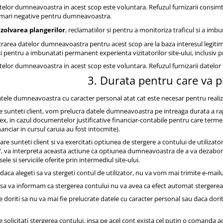
telor dumneavoastra in acest scop este voluntara. Refuzul furnizarii consi
rmari negative pentru dumneavoastra.
zolvarea plangerilor
, reclamatiilor si pentru a monitoriza traficul si a im
crarea datelor dumneavoastra pentru acest scop are la baza interesul legitim 
i pentru a imbunatati permanent experienta vizitatorilor site-ului, inclusiv pr
telor dumneavoastra in acest scop este voluntara. Refuzul furnizarii datel
3. Durata pentru care va 
atele dumneavoastra cu caracter personal atat cat este necesar pentru reali
re sunteti client, vom prelucra datele dumneavoastra pe intreaga durata a rapo
 ex, in cazul documentelor justificative financiar-contabile pentru care terme
inanciar in cursul caruia au fost intocmite).
 care sunteti client si va exercitati optiunea de stergere a contului de utiliza
, va interpreta aceasta actiune ca optiunea dumneavoastra de a va dezabona
le si serviciile oferite prin intermediul site-ului.
 daca alegeti sa va stergeti contul de utilizator, nu va vom mai trimite e-mailu
 sa va informam ca stergerea contului nu va avea ca efect automat stergere
re doriti sa nu va mai fie prelucrate datele cu caracter personal sau daca dorit
re solicitati stergerea contului, insa pe acel cont exista cel putin o comanda 