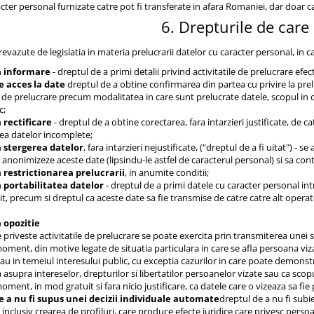
cter personal furnizate catre pot fi transferate in afara Romaniei, dar doar
6. Drepturile de care 
prevazute de legislatia in materia prelucrarii datelor cu caracter personal, in 
a informare
- dreptul de a primi detalii privind activitatile de prelucrare e
e acces la date
dreptul de a obtine confirmarea din partea cu privire la prel
le de prelucrare precum modalitatea in care sunt prelucrate datele, scopul in ca
c;
 rectificare
- dreptul de a obtine corectarea, fara intarzieri justificate, de 
ea datelor incomplete;
a stergerea datelor
, fara intarzieri nejustificate, ("dreptul de a fi uitat") - s
a anonimizeze aceste date (lipsindu-le astfel de caracterul personal) si sa cont
a restrictionarea prelucrarii
, in anumite conditii;
a portabilitatea datelor
- dreptul de a primi datele cu caracter personal int
tit, precum si dreptul ca aceste date sa fie transmise de catre catre alt opera
a opozitie
e priveste activitatile de prelucrare se poate exercita prin transmiterea unei s
moment, din motive legate de situatia particulara in care se afla persoana viza
 sau in temeiul interesului public, cu exceptia cazurilor in care poate demonstr
 asupra intereselor, drepturilor si libertatilor persoanelor vizate sau ca sco
moment, in mod gratuit si fara nicio justificare, ca datele care o vizeaza sa fi
e a nu fi supus unei decizii individuale automate
dreptul de a nu fi subi
inclusiv crearea de profiluri, care produce efecte juridice care privesc perso