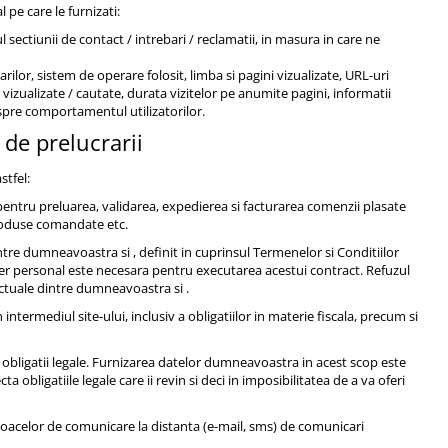
 pe care le furnizati:
rul sectiunii de contact / intrebari / reclamatii, in masura in care ne
rilor, sistem de operare folosit, limba si pagini vizualizate, URL-uri
 vizualizate / cautate, durata vizitelor pe anumite pagini, informatii
despre comportamentul utilizatorilor.
 de prelucrarii
stfel:
 pentru preluarea, validarea, expedierea si facturarea comenzii plasate
produse comandate etc.
tre dumneavoastra si , definit in cuprinsul Termenelor si Conditiilor
ter personal este necesara pentru executarea acestui contract. Refuzul
actuale dintre dumneavoastra si .
 intermediul site-ului, inclusiv a obligatiilor in materie fiscala, precum si
obligatii legale. Furnizarea datelor dumneavoastra in acest scop este
obligatiile legale care ii revin si deci in imposibilitatea de a va oferi
jloacelor de comunicare la distanta (e-mail, sms) de comunicari