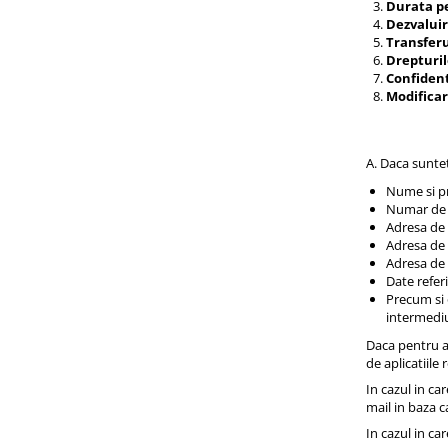
Durata p
Dezvaluir
Transferu
Drepturil
Confident
Modificar
A. Daca suntet
Nume si 
Numar de 
Adresa de 
Adresa de 
Adresa de 
Date refer
Precum si o
intermediul
Daca pentru a 
de aplicatiile
In cazul in ca
mail in baza c
In cazul in ca