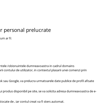
er personal prelucrate
um ar fi:
erintele /obisnuintele dumneavoastra in cadrul domains
rii contului de utilizator, in contextul plasarii unei comenzi prin
ok sau Google, va prelucra urmatoarele date publice de profil afisate
unui produs disponibil pe site, se va solicita adresa dumneavoastra de e-
stocate de , iar contul creat va fi sters automat.