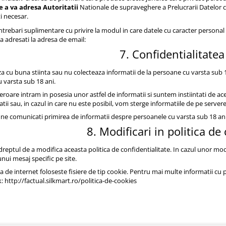
e a va adresa Autoritatii
Nationale de supraveghere a Prelucrarii Datelor 
i necesar.
ntrebari suplimentare cu privire la modul in care datele cu caracter personal
a adresati la adresa de email:
7. Confidentialitatea
 cu buna stiinta sau nu colecteaza informatii de la persoane cu varsta sub 18
 varsta sub 18 ani.
eroare intram in posesia unor astfel de informatii si suntem instiintati de 
tii sau, in cazul in care nu este posibil, vom sterge informatiile de pe server
a ne comunicati primirea de informatii despre persoanele cu varsta sub 18 ani
8. Modificari in politica de
eptul de a modifica aceasta politica de confidentialitate. In cazul unor modifi
unui mesaj specific pe site.
 de internet foloseste fisiere de tip cookie. Pentru mai multe informatii cu pr
: http://factual.silkmart.ro/politica-de-cookies