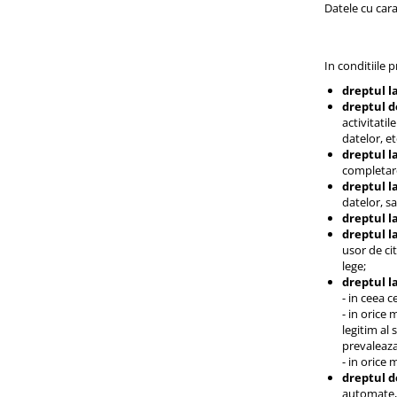
Datele cu cara
In conditiile 
dreptul l
dreptul d
activitati
datelor, et
dreptul la
completar
dreptul l
datelor, s
dreptul l
dreptul l
usor de ci
lege;
dreptul l
- in ceea c
- in orice 
legitim al
prevaleaza
- in orice 
dreptul d
automate, 