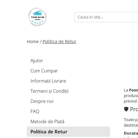
Păsări
Vită
Porc
Pui Galben Premium Gold
Primafarm Vită
Mangaliță
Home /
Politica de Retur
Pui Alb
Primafarm Selection
Pui Alb Cinci Stele
Ajutor
Rață
Cum Cumpar
Gâscă
Informații Livrare
Curcan
La
Food
Termeni și Condiții
produse
Despre noi
privind
🛡️ P
FAQ
Toate p
Metode de Plată
destinaț
Politica de Retur
Durata 