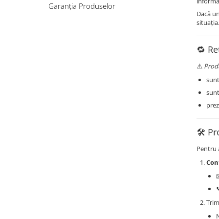
informa
Garanția Produselor
Dacă u
situația
🔁 Re
⚠️
Produ
sun
sun
prez
🛠️ P
Pentru a
Con
Trim