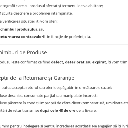
otografii clare cu produsul afectat și termenul de valabilitate;
O scurtă descriere a problemei întâmpinate.
 verificarea situației, îți vom oferi:
Schimbul produsului
, sau
Returnarea contravalorii
, în funcție de preferința ta.
himburi de Produse
odusul este confirmat ca fiind
defect, deteriorat
sau
expirat
, îți vom tri
epții de la Returnare și Garanție
putea accepta returul sau oferi despăgubiri în următoarele cazuri:
use deschise, consumate parțial sau manipulate incorect;
use păstrate în condiții improprii de către client (temperatură, umiditate etc
citări de retur transmise
după cele 48 de ore
de la livrare.
țumim pentru înțelegere și pentru încrederea acordată! Ne angajăm să îți li