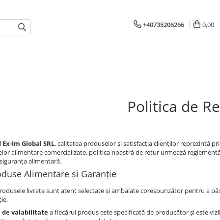
+40735206266
0,00
Politica de R
 Ex-Im Global SRL
, calitatea produselor și satisfacția clienților reprezintă 
lor alimentare comercializate, politica noastră de retur urmează reglementări
 siguranța alimentară.
roduse Alimentare și Garanție
rodusele livrate sunt atent selectate și ambalate corespunzător pentru a pă
ie.
de valabilitate
a fiecărui produs este specificată de producător și este vizi