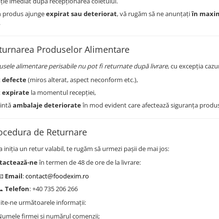
ție imediat după recepționarea coletului.
n produs ajunge
expirat sau deteriorat
, vă rugăm să ne anunțați
în maxi
.
turnarea Produselor Alimentare
sele alimentare perisabile nu pot fi returnate după livrare
, cu excepția cazur
t
defecte
(miros alterat, aspect neconform etc.),
t
expirate
la momentul recepției,
intă
ambalaje deteriorate
în mod evident care afectează siguranța produs
rocedura de Returnare
 iniția un retur valabil, te rugăm să urmezi pașii de mai jos:
tactează-ne
în termen de 48 de ore de la livrare:
📧
Email
:
contact@foodexim.ro
📞
Telefon
: +40 735 206 266
ite-ne următoarele informații:
Numele firmei și numărul comenzii;