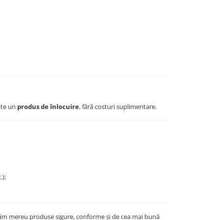
mite un
produs de înlocuire
, fără costuri suplimentare.
.);
vrăm mereu produse sigure, conforme și de cea mai bună