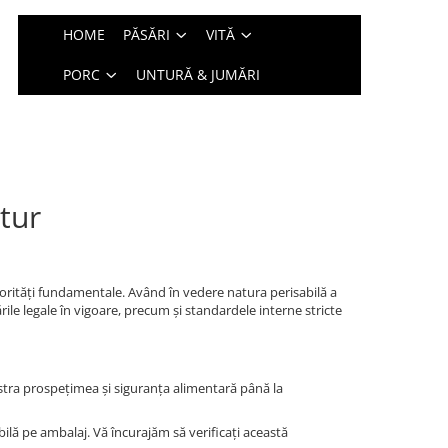
HOME
PĂSĂRI
VITĂ
PORC
UNTURĂ & JUMĂRI
etur
priorități fundamentale. Având în vedere natura perisabilă a
le legale în vigoare, precum și standardele interne stricte
stra prospețimea și siguranța alimentară până la
bilă pe ambalaj. Vă încurajăm să verificați această