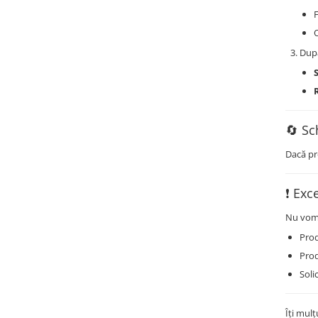
F
După
🔄 Sc
Dacă pr
❗ Exc
Nu vom 
Prod
Prod
Soli
Îți mul