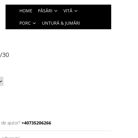
HOME
PĂSĂRI
VITĂ
PORC
UNTURĂ & JUMĂRI
0/30
 de ajutor?
+40735206266